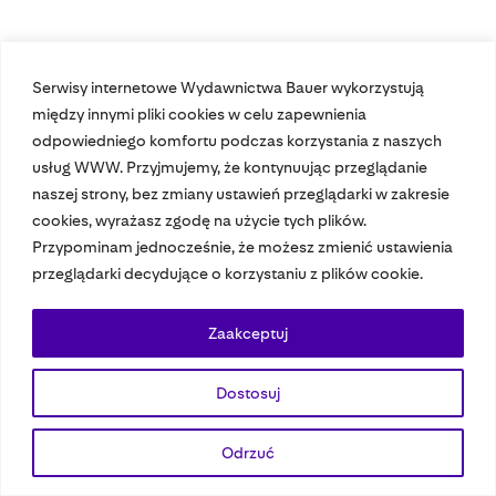
Serwisy internetowe Wydawnictwa Bauer wykorzystują
Nasze czasopisma
między innymi pliki cookies w celu zapewnienia
odpowiedniego komfortu podczas korzystania z naszych
Nasze strony
usług WWW. Przyjmujemy, że kontynuując przeglądanie
naszej strony, bez zmiany ustawień przeglądarki w zakresie
cookies, wyrażasz zgodę na użycie tych plików.
Przypominam jednocześnie, że możesz zmienić ustawienia
© 2023 Bauer Media Group, All Rights Reserved.
przeglądarki decydujące o korzystaniu z plików cookie.
Polityka prywatności
Dane osobowe
Wydawca EMFA
Speak Up
Zaakceptuj
Dostosuj
Odrzuć