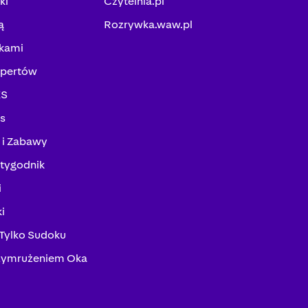
ki
Czytelnia.pl
ą
Rozrywka.waw.pl
kami
spertów
KS
ks
 i Zabawy
tygodnik
i
i
 Tylko Sudoku
zymrużeniem Oka