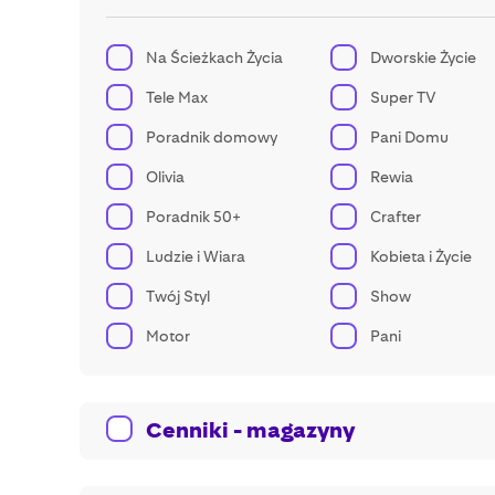
Na Ścieżkach Życia
Dworskie Życie
Tele Max
Super TV
Poradnik domowy
Pani Domu
Olivia
Rewia
Poradnik 50+
Crafter
Ludzie i Wiara
Kobieta i Życie
Twój Styl
Show
Motor
Pani
Cenniki - magazyny