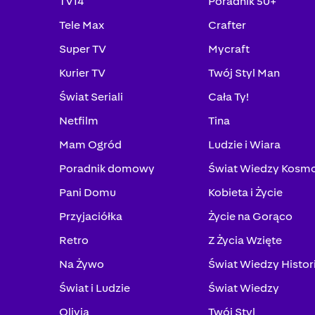
TV14
Poradnik 50+
Tele Max
Crafter
Super TV
Mycraft
Kurier TV
Twój Styl Man
Świat Seriali
Cała Ty!
Netfilm
Tina
Mam Ogród
Ludzie i Wiara
Poradnik domowy
Świat Wiedzy Kosm
Pani Domu
Kobieta i Życie
Przyjaciółka
Życie na Gorąco
Retro
Z Życia Wzięte
Na Żywo
Świat Wiedzy Histor
Świat i Ludzie
Świat Wiedzy
Olivia
Twój Styl