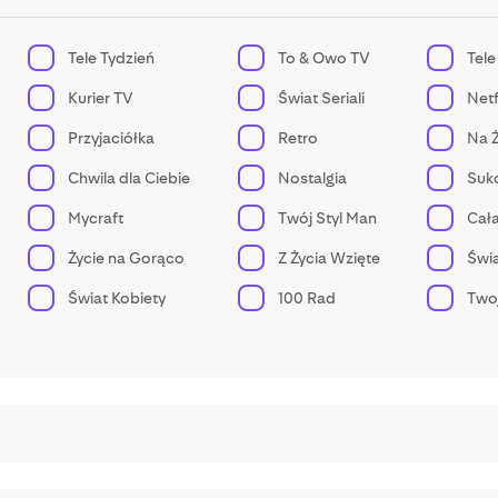
Tele Tydzień
To & Owo TV
Tele
Kurier TV
Świat Seriali
Netf
Przyjaciółka
Retro
Na 
Chwila dla Ciebie
Nostalgia
Sukc
Mycraft
Twój Styl Man
Cała
Życie na Gorąco
Z Życia Wzięte
Świa
Świat Kobiety
100 Rad
Two