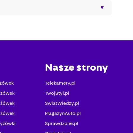
Nasze strony
yzówek
Telekamery.pl
yzówek
TwojStyl.pl
yżówek
SwiatWiedzy.pl
yżówek
MagazynAuto.pl
zyżówki
Sprawdzone.pl