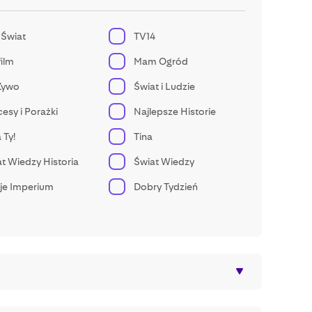
 Świat
TV14
ilm
Mam Ogród
Żywo
Świat i Ludzie
esy i Porażki
Najlepsze Historie
 Ty!
Tina
t Wiedzy Historia
Świat Wiedzy
je Imperium
Dobry Tydzień