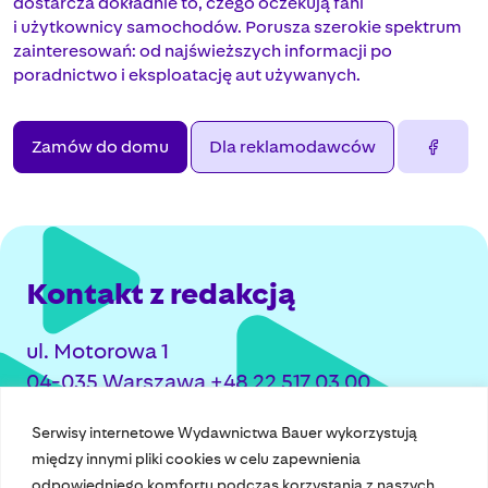
dostarcza dokładnie to, czego oczekują fani
i użytkownicy samochodów. Porusza szerokie spektrum
zainteresowań: od najświeższych informacji po
poradnictwo i eksploatację aut używanych.
Zamów do domu
Dla reklamodawców
Kontakt z redakcją
ul. Motorowa 1
04-035 Warszawa +48 22 517 03 00
redakcja@motor.com.pl
Serwisy internetowe Wydawnictwa Bauer wykorzystują
między innymi pliki cookies w celu zapewnienia
odpowiedniego komfortu podczas korzystania z naszych