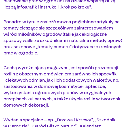
planowanie prac w ogrodzie i na działce wspartą dużą
liczbą infografik i instrukcji „krok po kroku”.
Ponadto w tytule znaleźć można pogłębione artykuły na
tematy cieszące się szczególnym zainteresowaniem
wśród miłośników ogrodów (takie jak ekologiczne
sposoby walki ze szkodnikami i naturalne metody upraw)
oraz sezonowe „tematy numeru” dotyczące określonych
prac w ogrodzie.
Cechą wyróżniającą magazynu jest sposób prezentacji
roślin z obszernym omówieniem zarówno ich specyfiki
i ciekawych odmian, jak i ich dodatkowych walorów, np.
zastosowania w domowej kosmetyce i apteczce,
wykorzystania ogrodowych plonów w oryginalnych
przepisach kulinarnych, a także użycia roślin w tworzeniu
domowych dekoracji.
Wydania specjalne – np. „Drzewa i Krzewy”, „Szkodniki
w Ogrodzie”, „Ogród Blisko Natury”, „Kalendarz