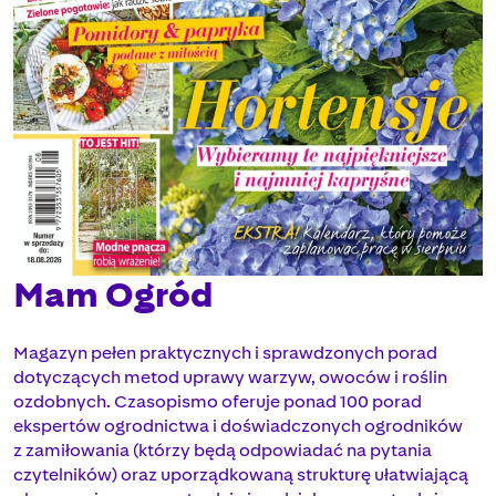
Mam Ogród
Magazyn pełen praktycznych i sprawdzonych porad
dotyczących metod uprawy warzyw, owoców i roślin
ozdobnych. Czasopismo oferuje ponad 100 porad
ekspertów ogrodnictwa i doświadczonych ogrodników
z zamiłowania (którzy będą odpowiadać na pytania
czytelników) oraz uporządkowaną strukturę ułatwiającą