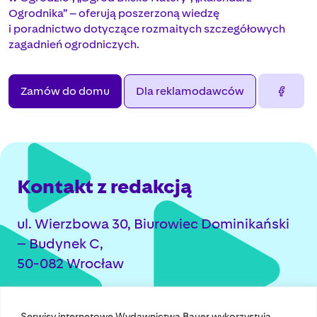
Ogrodnika” – oferują poszerzoną wiedzę
i poradnictwo dotyczące rozmaitych szczegółowych
zagadnień ogrodniczych.
Zamów do domu
Dla reklamodawców
Kontakt z redakcją
ul. Wierzbowa 30, Biurowiec Dominikański
– Budynek C,
50-082 Wrocław
+48 71 363 59 55 ogrody@bauer.pl
Serwisy internetowe Wydawnictwa Bauer wykorzystują