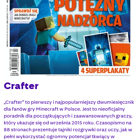
Crafter
„Crafter” to pierwszy i najpopularniejszy dwumiesięcznik
dla fanów gry Minecraft w Polsce. Jest to nieoficjalny
poradnik dla początkujących i zaawansowanych graczy,
który ukazuje się od września 2015 roku. Czasopismo na
88 stronach prezentuje tajniki rozgrywki oraz uczy, jak w
pełni wykorzystać ogromny potencjał tkwiący w