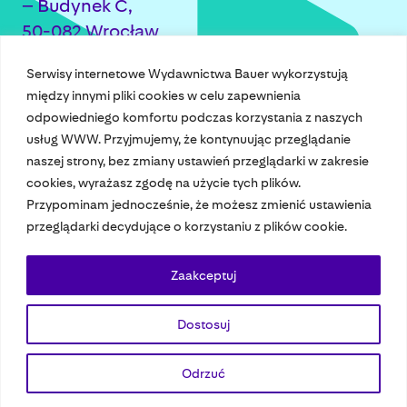
– Budynek C,
50-082 Wrocław
+48 71 344 98 00 crafter@bauer.pl
Serwisy internetowe Wydawnictwa Bauer wykorzystują
między innymi pliki cookies w celu zapewnienia
odpowiedniego komfortu podczas korzystania z naszych
usług WWW. Przyjmujemy, że kontynuując przeglądanie
naszej strony, bez zmiany ustawień przeglądarki w zakresie
cookies, wyrażasz zgodę na użycie tych plików.
Przypominam jednocześnie, że możesz zmienić ustawienia
Nasze czasopisma
przeglądarki decydujące o korzystaniu z plików cookie.
Nasze strony
Zaakceptuj
Dostosuj
© 2023 Bauer Media Group, All Rights Reserved.
Polityka prywatności
Dane osobowe
Wydawca EMFA
Speak Up
Odrzuć