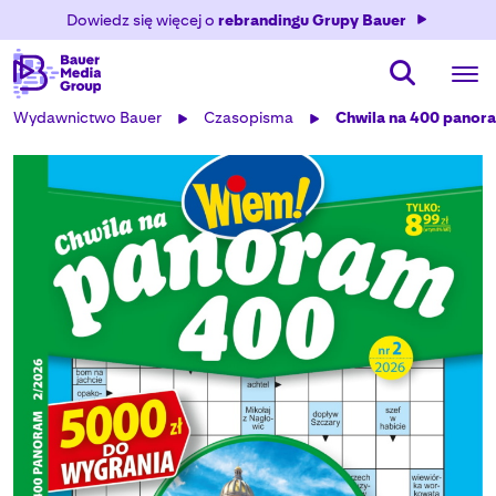
Dowiedz się więcej o
rebrandingu Grupy Bauer
Wydawnictwo Bauer
Czasopisma
Chwila na 400 panor