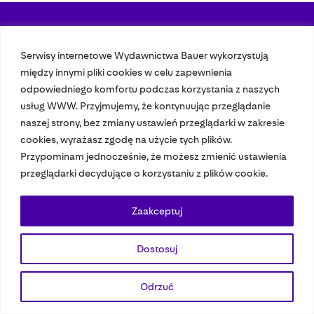
Nasze czasopisma
Serwisy internetowe Wydawnictwa Bauer wykorzystują
między innymi pliki cookies w celu zapewnienia
Nasze strony
odpowiedniego komfortu podczas korzystania z naszych
usług WWW. Przyjmujemy, że kontynuując przeglądanie
naszej strony, bez zmiany ustawień przeglądarki w zakresie
© 2023 Bauer Media Group, All Rights Reserved.
cookies, wyrażasz zgodę na użycie tych plików.
Polityka prywatności
Dane osobowe
Wydawca EMFA
Speak Up
Przypominam jednocześnie, że możesz zmienić ustawienia
przeglądarki decydujące o korzystaniu z plików cookie.
Zaakceptuj
Dostosuj
Odrzuć