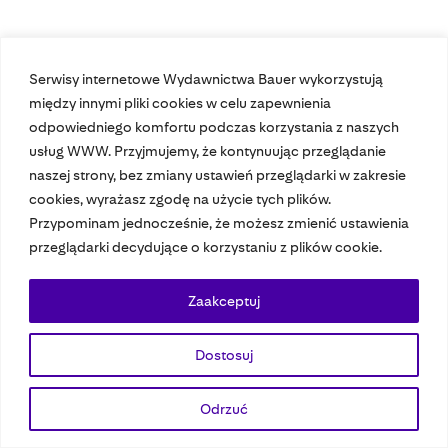
Serwisy internetowe Wydawnictwa Bauer wykorzystują
między innymi pliki cookies w celu zapewnienia
odpowiedniego komfortu podczas korzystania z naszych
Nasze czasopisma
usług WWW. Przyjmujemy, że kontynuując przeglądanie
naszej strony, bez zmiany ustawień przeglądarki w zakresie
Nasze strony
cookies, wyrażasz zgodę na użycie tych plików.
Przypominam jednocześnie, że możesz zmienić ustawienia
przeglądarki decydujące o korzystaniu z plików cookie.
© 2023 Bauer Media Group, All Rights Reserved.
Polityka prywatności
Dane osobowe
Wydawca EMFA
Speak Up
Zaakceptuj
Dostosuj
Odrzuć