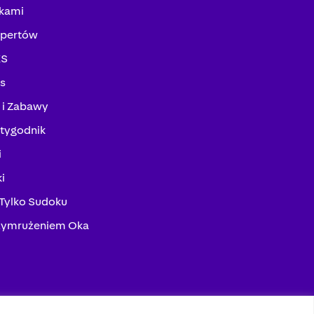
kami
spertów
KS
ks
 i Zabawy
tygodnik
i
i
 Tylko Sudoku
zymrużeniem Oka