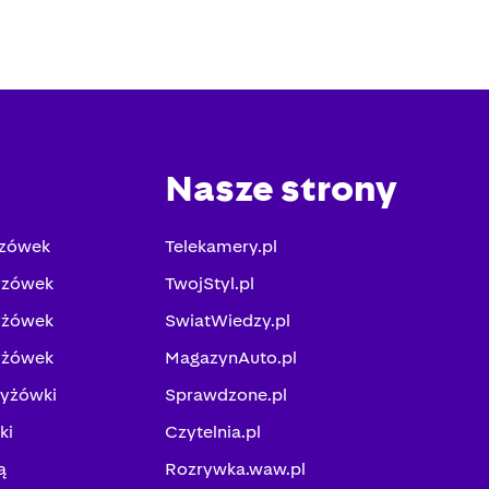
Nasze strony
yzówek
Telekamery.pl
yzówek
TwojStyl.pl
yżówek
SwiatWiedzy.pl
yżówek
MagazynAuto.pl
zyżówki
Sprawdzone.pl
ki
Czytelnia.pl
ą
Rozrywka.waw.pl