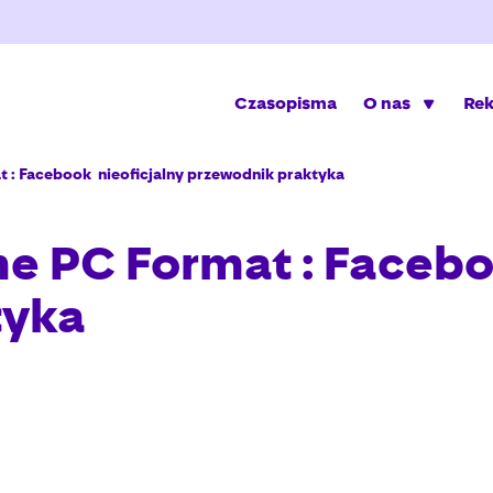
Czasopisma
O nas
Re
 : Facebook  nieoficjalny przewodnik praktyka
 PC Format : Facebook
tyka