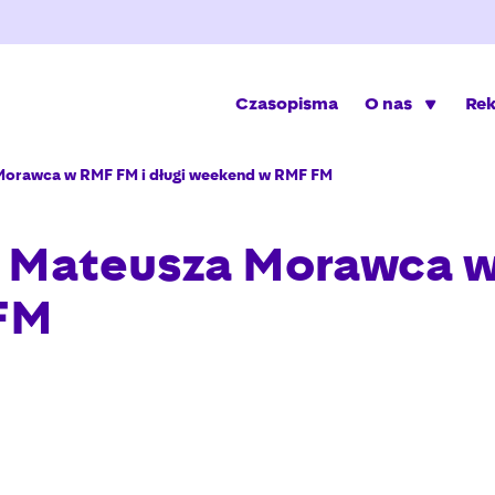
Czasopisma
O nas
Re
Morawca w RMF FM i długi weekend w RMF FM
 Mateusza Morawca w 
FM