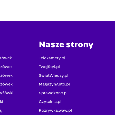
Nasze strony
yzówek
Telekamery.pl
yzówek
TwojStyl.pl
yżówek
SwiatWiedzy.pl
yżówek
MagazynAuto.pl
zyżówki
Sprawdzone.pl
ki
Czytelnia.pl
ą
Rozrywka.waw.pl