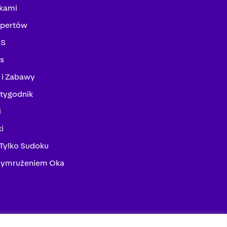
kami
spertów
KS
ks
 i Zabawy
tygodnik
i
i
 Tylko Sudoku
zymrużeniem Oka