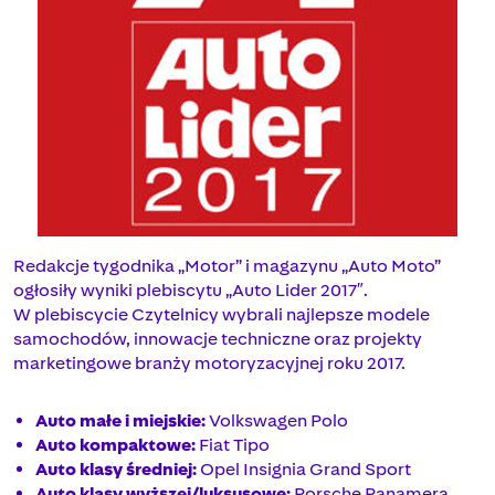
Redakcje tygodnika „Motor” i magazynu „Auto Moto”
ogłosiły wyniki plebiscytu „Auto Lider 2017″.
W plebiscycie Czytelnicy wybrali najlepsze modele
samochodów, innowacje techniczne oraz projekty
marketingowe branży motoryzacyjnej roku 2017.
Auto małe i miejskie:
Volkswagen Polo
Auto kompaktowe:
Fiat Tipo
Auto klasy średniej:
Opel Insignia Grand Sport
Auto klasy wyższej/luksusowe:
Porsche Panamera