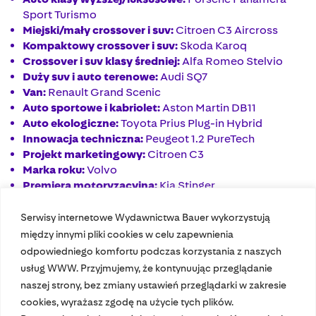
Sport Turismo
Miejski/mały crossover i suv:
Citroen C3 Aircross
Kompaktowy crossover i suv:
Skoda Karoq
Crossover i suv klasy średniej:
Alfa Romeo Stelvio
Duży suv i auto terenowe:
Audi SQ7
Van:
Renault Grand Scenic
Auto sportowe i kabriolet:
Aston Martin DB11
Auto ekologiczne:
Toyota Prius Plug-in Hybrid
Innowacja techniczna:
Peugeot 1.2 PureTech
Projekt marketingowy:
Citroen C3
Marka roku:
Volvo
Premiera motoryzacyjna:
Kia Stinger
Serwisy internetowe Wydawnictwa Bauer wykorzystują
między innymi pliki cookies w celu zapewnienia
odpowiedniego komfortu podczas korzystania z naszych
usług WWW. Przyjmujemy, że kontynuując przeglądanie
naszej strony, bez zmiany ustawień przeglądarki w zakresie
cookies, wyrażasz zgodę na użycie tych plików.