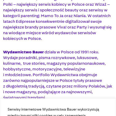
Polki – największy serwis kobiecy w Polsce oraz Wizaż –
największy serwis i społeczność beauty oraz serwisy w
kategorii parenting: Mamo To Ja oraz Niania. W ostatnich
latach Edipresse konsekwentnie digitalizował swoje
największe brandy prasowe Viva! oraz Party i wysunął się
na wiodące miejsce wśród wydawców serwisów
kobiecych w Polsce.
Wydawnictwo Bauer
działa w Polsce od 1991 roku.
Wydaje poradniki, pisma rozrywkowe, luksusowe,
kulinarne, true stories, magazyny popularnonaukowe,
hobbystyczne, motoryzacyjne, telewizyjne
i młodzieżowe. Portfolio Wydawnictwa obejmuje
zarówno najpopularniejsze w Polsce tytuły prasowe
z długoletnią tradycją, czytane przez miliony Polaków, jak
i nowe magazyny, podążające za najnowszymi,
światowymi trendami.
Serwisy internetowe Wydawnictwa Bauer wykorzystują
między innymi pliki cookies w celu zapewnienia