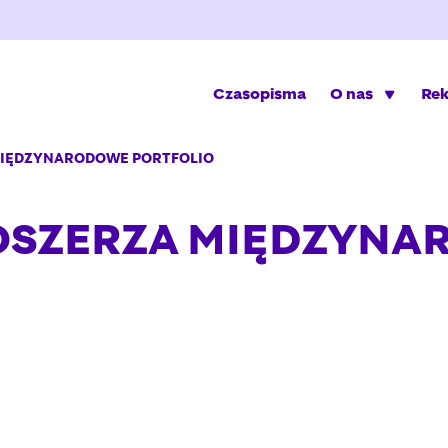
Czasopisma
O nas
Re
MIĘDZYNARODOWE PORTFOLIO
POSZERZA MIĘDZYN