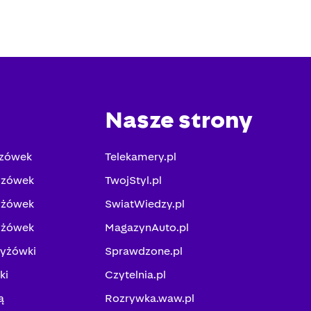
Nasze strony
yzówek
Telekamery.pl
yzówek
TwojStyl.pl
yżówek
SwiatWiedzy.pl
yżówek
MagazynAuto.pl
zyżówki
Sprawdzone.pl
ki
Czytelnia.pl
ą
Rozrywka.waw.pl