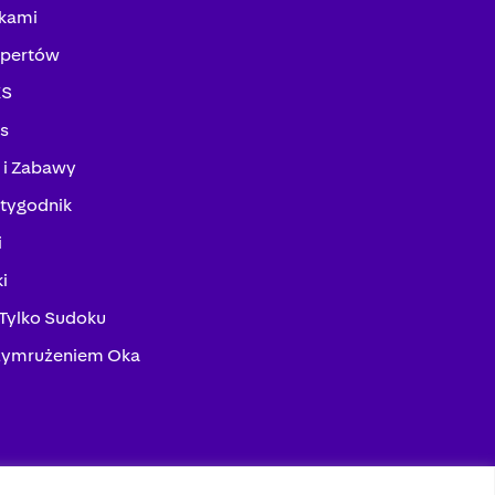
kami
spertów
KS
ks
 i Zabawy
tygodnik
i
i
 Tylko Sudoku
zymrużeniem Oka