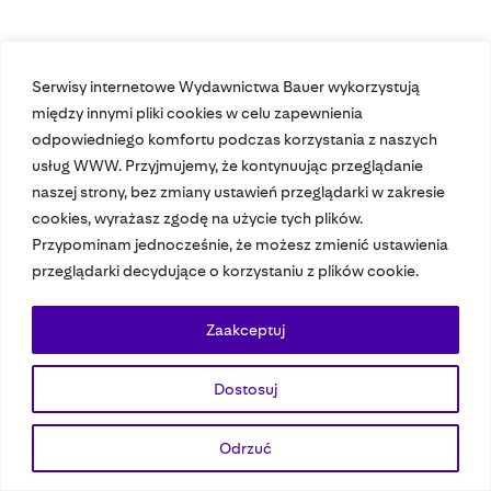
Serwisy internetowe Wydawnictwa Bauer wykorzystują
Nasze czasopisma
między innymi pliki cookies w celu zapewnienia
odpowiedniego komfortu podczas korzystania z naszych
Nasze strony
usług WWW. Przyjmujemy, że kontynuując przeglądanie
naszej strony, bez zmiany ustawień przeglądarki w zakresie
cookies, wyrażasz zgodę na użycie tych plików.
Przypominam jednocześnie, że możesz zmienić ustawienia
© 2023 Bauer Media Group, All Rights Reserved.
przeglądarki decydujące o korzystaniu z plików cookie.
Polityka prywatności
Dane osobowe
Wydawca EMFA
Speak Up
Zaakceptuj
Dostosuj
Odrzuć