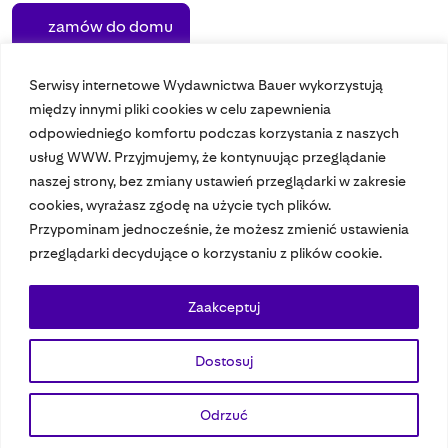
zamów do domu
Serwisy internetowe Wydawnictwa Bauer wykorzystują
między innymi pliki cookies w celu zapewnienia
odpowiedniego komfortu podczas korzystania z naszych
usług WWW. Przyjmujemy, że kontynuując przeglądanie
naszej strony, bez zmiany ustawień przeglądarki w zakresie
cookies, wyrażasz zgodę na użycie tych plików.
Przypominam jednocześnie, że możesz zmienić ustawienia
Nasze czasopisma
przeglądarki decydujące o korzystaniu z plików cookie.
Nasze strony
Zaakceptuj
Dostosuj
© 2023 Bauer Media Group, All Rights Reserved.
Polityka prywatności
Dane osobowe
Wydawca EMFA
Speak Up
Odrzuć