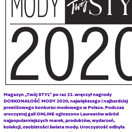
Magazyn „Twój STYL” po raz 22. wręczył nagrody
DOSKONAŁOŚĆ MODY 2020, największego i najbardziej
prestiżowego konkursu modowego w Polsce. Podczas
uroczystej gali ONLINE ogłoszono Laureatów wśród
najpopularniejszych marek, produktów, wydarzeń,
kolekcji, osobistości świata mody. Uroczystość odbyła