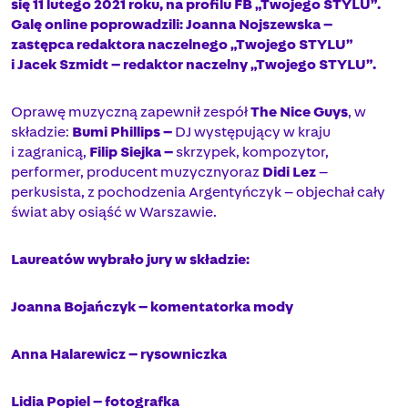
się 11 lutego 2021 roku, na profilu FB „Twojego STYLU”.
Galę online poprowadzili: Joanna Nojszewska –
zastępca redaktora naczelnego „Twojego STYLU”
i Jacek Szmidt – redaktor naczelny „Twojego STYLU”.
Oprawę muzyczną zapewnił zespół
The Nice Guys
, w
składzie:
Bumi Phillips –
DJ występujący w kraju
i zagranicą,
Filip Siejka –
skrzypek, kompozytor,
performer, producent muzycznyoraz
Didi Lez
–
perkusista, z pochodzenia Argentyńczyk – objechał cały
świat aby osiąść w Warszawie.
Laureatów wybrało jury w składzie:
Joanna Bojańczyk – komentatorka mody
Anna Halarewicz – rysowniczka
Lidia Popiel – fotografka