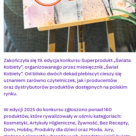
Zakończyła się 19. edycja konkursu Superprodukt „Świata
Kobiety”, organizowanego przez miesięcznik „Świat
Kobiety”. Od blisko dwóch dekad plebiscyt cieszy się
uznaniem zarówno czytelniczek, jak i producentów
oraz dystrybutorów produktów dostępnych na polskim
rynku.
W edycji 2025 do konkursu zgłoszono ponad 160
produktów, które rywalizowały w ośmiu kategoriach:
Kosmetyki, Artykuły Higieniczne, Żywność, Bez Recepty,
Dom, Hobby, Produkty dla dzieci oraz Moda. Jury,