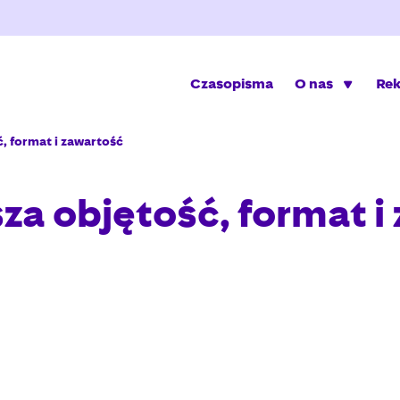
Czasopisma
O nas
Re
, format i zawartość
a objętość, format i