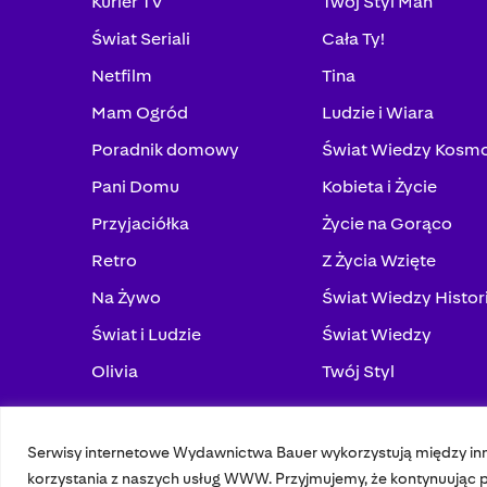
Kurier TV
Twój Styl Man
Świat Seriali
Cała Ty!
Netfilm
Tina
Mam Ogród
Ludzie i Wiara
Poradnik domowy
Świat Wiedzy Kosm
Pani Domu
Kobieta i Życie
Przyjaciółka
Życie na Gorąco
Retro
Z Życia Wzięte
Na Żywo
Świat Wiedzy Histor
Świat i Ludzie
Świat Wiedzy
Olivia
Twój Styl
Serwisy internetowe Wydawnictwa Bauer wykorzystują między in
© 2023 Bauer Media Group, All Rights Reserved.
korzystania z naszych usług WWW. Przyjmujemy, że kontynuując pr