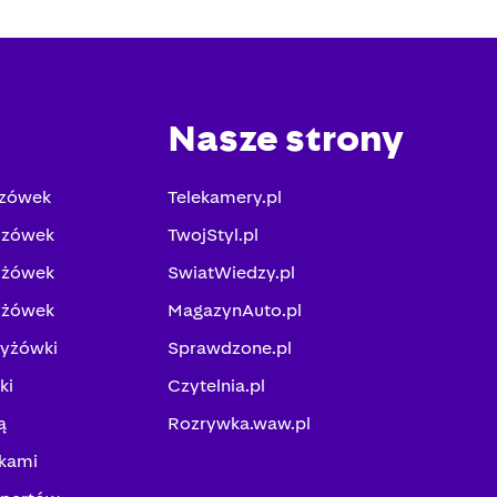
Nasze strony
yzówek
Telekamery.pl
yzówek
TwojStyl.pl
yżówek
SwiatWiedzy.pl
yżówek
MagazynAuto.pl
zyżówki
Sprawdzone.pl
ki
Czytelnia.pl
ą
Rozrywka.waw.pl
kami