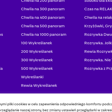
Chwila na 200 panoram
Sudoku dla Ek
Chwila na 300 panoram
Czas na RELA
Chwila na 400 panoram
Chwila na rela
Chwila na 500 panoram
Krzyżówki, Gry
os
Chwila na 1000 panoram
Rozrywka Dwu
100 Wykreślanek
Rozrywka. Jolk
200 Wykreślanek
Rewia Rozrywk
300 Wykreślanek
Rozrywka. Nie
ia
500 Wykreślanek
Rozrywka z Pr
Wykreślanki
Rewia Wykreślanek
nymi pliki cookies w celu zapewnienia odpowiedniego komfortu podc
Pol
zeglądanie naszej strony, bez zmiany ustawień przeglądarki w zakres