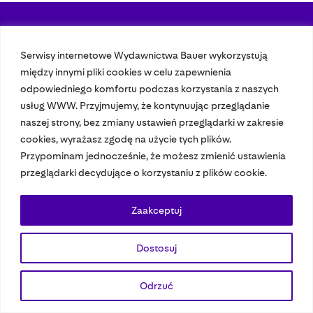
Nasze czasopisma
Serwisy internetowe Wydawnictwa Bauer wykorzystują
między innymi pliki cookies w celu zapewnienia
Nasze strony
odpowiedniego komfortu podczas korzystania z naszych
usług WWW. Przyjmujemy, że kontynuując przeglądanie
naszej strony, bez zmiany ustawień przeglądarki w zakresie
© 2023 Bauer Media Group, All Rights Reserved.
cookies, wyrażasz zgodę na użycie tych plików.
Polityka prywatności
Dane osobowe
Wydawca EMFA
Speak Up
Przypominam jednocześnie, że możesz zmienić ustawienia
przeglądarki decydujące o korzystaniu z plików cookie.
Zaakceptuj
Dostosuj
Odrzuć