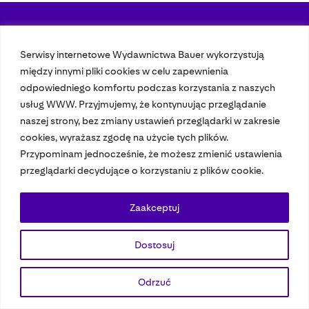
Nasze czasopisma
Serwisy internetowe Wydawnictwa Bauer wykorzystują
między innymi pliki cookies w celu zapewnienia
Nasze strony
odpowiedniego komfortu podczas korzystania z naszych
usług WWW. Przyjmujemy, że kontynuując przeglądanie
naszej strony, bez zmiany ustawień przeglądarki w zakresie
© 2023 Bauer Media Group, All Rights Reserved.
cookies, wyrażasz zgodę na użycie tych plików.
Polityka prywatności
Dane osobowe
Wydawca EMFA
Speak Up
Przypominam jednocześnie, że możesz zmienić ustawienia
przeglądarki decydujące o korzystaniu z plików cookie.
Zaakceptuj
Dostosuj
Odrzuć