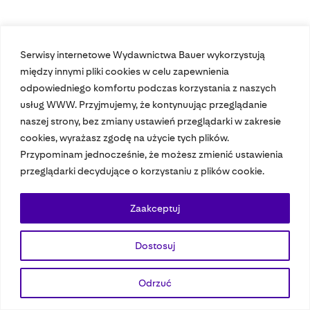
Serwisy internetowe Wydawnictwa Bauer wykorzystują
Nasze czasopisma
między innymi pliki cookies w celu zapewnienia
odpowiedniego komfortu podczas korzystania z naszych
Nasze strony
usług WWW. Przyjmujemy, że kontynuując przeglądanie
naszej strony, bez zmiany ustawień przeglądarki w zakresie
cookies, wyrażasz zgodę na użycie tych plików.
Przypominam jednocześnie, że możesz zmienić ustawienia
© 2023 Bauer Media Group, All Rights Reserved.
przeglądarki decydujące o korzystaniu z plików cookie.
Polityka prywatności
Dane osobowe
Wydawca EMFA
Speak Up
Zaakceptuj
Dostosuj
Odrzuć