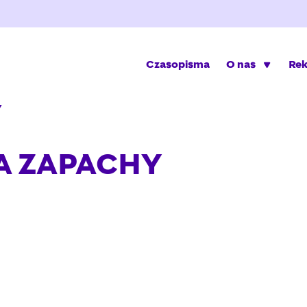
Czasopisma
O nas
Re
Y
A ZAPACHY