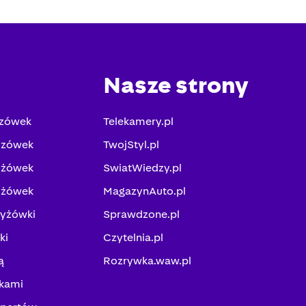
Nasze strony
yzówek
Telekamery.pl
yzówek
TwojStyl.pl
yżówek
SwiatWiedzy.pl
yżówek
MagazynAuto.pl
zyżówki
Sprawdzone.pl
ki
Czytelnia.pl
ą
Rozrywka.waw.pl
kami