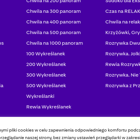
Chwila na 200 panoram
Sudoku dla Ek
Chwila na 300 panoram
Czas na RELA
Chwila na 400 panoram
Chwila na rela
Chwila na 500 panoram
Krzyżówki, Gry
os
Chwila na 1000 panoram
Rozrywka Dwu
100 Wykreślanek
Rozrywka. Jolk
200 Wykreślanek
Rewia Rozrywk
300 Wykreślanek
Rozrywka. Nie
ia
500 Wykreślanek
Rozrywka z Pr
Wykreślanki
Rewia Wykreślanek
nymi pliki cookies w celu zapewnienia odpowiedniego komfortu podc
Pol
zeglądanie naszej strony, bez zmiany ustawień przeglądarki w zakres