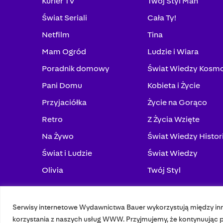
Kurier TV
Twój Styl Man
Świat Seriali
Cała Ty!
Netfilm
Tina
Mam Ogród
Ludzie i Wiara
Poradnik domowy
Świat Wiedzy Kosm
Pani Domu
Kobieta i Życie
Przyjaciółka
Życie na Gorąco
Retro
Z Życia Wzięte
Na Żywo
Świat Wiedzy Histor
Świat i Ludzie
Świat Wiedzy
Olivia
Twój Styl
Serwisy internetowe Wydawnictwa Bauer wykorzystują między in
© 2023 Bauer Media Group, All Rights Reserved.
korzystania z naszych usług WWW. Przyjmujemy, że kontynuując pr