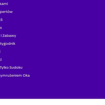
kami
spertów
KS
ks
 i Zabawy
tygodnik
i
i
 Tylko Sudoku
zymrużeniem Oka