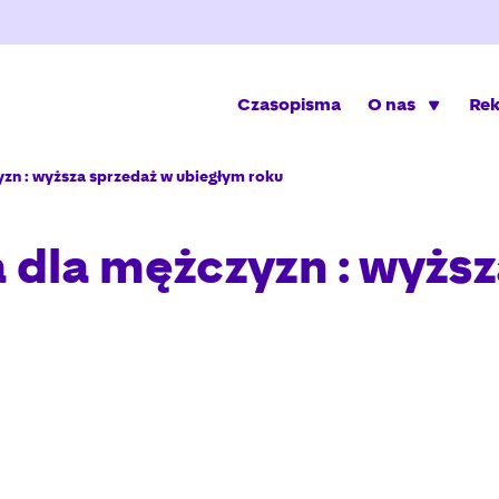
Czasopisma
O nas
Re
zn : wyższa sprzedaż w ubiegłym roku
dla mężczyzn : wyższ