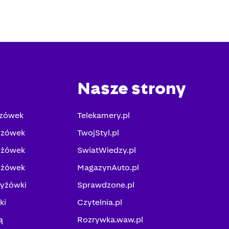
Nasze strony
yzówek
Telekamery.pl
yzówek
TwojStyl.pl
yżówek
SwiatWiedzy.pl
yżówek
MagazynAuto.pl
zyżówki
Sprawdzone.pl
ki
Czytelnia.pl
ą
Rozrywka.waw.pl