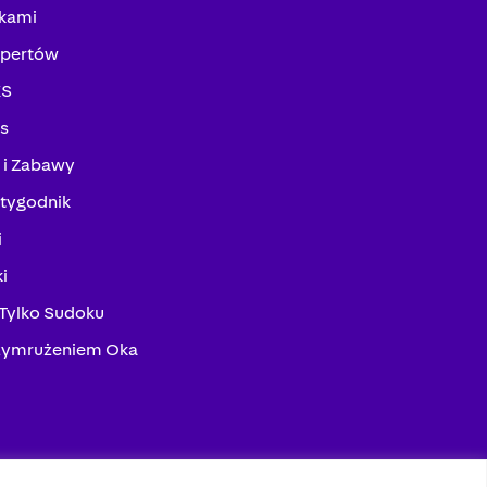
kami
spertów
KS
ks
 i Zabawy
tygodnik
i
i
 Tylko Sudoku
zymrużeniem Oka