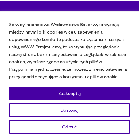
Nasze czasopisma
Serwisy internetowe Wydawnictwa Bauer wykorzystują
między innymi pliki cookies w celu zapewnienia
Nasze strony
odpowiedniego komfortu podczas korzystania z naszych
usług WWW. Przyjmujemy, że kontynuując przeglądanie
naszej strony, bez zmiany ustawień przeglądarki w zakresie
© 2023 Bauer Media Group, All Rights Reserved.
cookies, wyrażasz zgodę na użycie tych plików.
Polityka prywatności
Dane osobowe
Wydawca EMFA
Speak Up
Przypominam jednocześnie, że możesz zmienić ustawienia
przeglądarki decydujące o korzystaniu z plików cookie.
Zaakceptuj
Dostosuj
Odrzuć