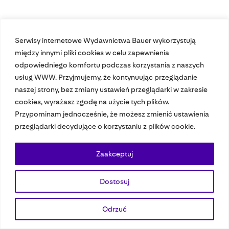
Serwisy internetowe Wydawnictwa Bauer wykorzystują
Nasze czasopisma
między innymi pliki cookies w celu zapewnienia
odpowiedniego komfortu podczas korzystania z naszych
Nasze strony
usług WWW. Przyjmujemy, że kontynuując przeglądanie
naszej strony, bez zmiany ustawień przeglądarki w zakresie
cookies, wyrażasz zgodę na użycie tych plików.
Przypominam jednocześnie, że możesz zmienić ustawienia
© 2023 Bauer Media Group, All Rights Reserved.
przeglądarki decydujące o korzystaniu z plików cookie.
Polityka prywatności
Dane osobowe
Wydawca EMFA
Speak Up
Zaakceptuj
Dostosuj
Odrzuć