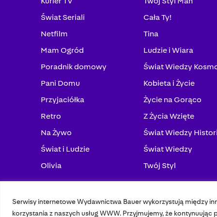
Kurier TV
Twój Styl Man
Świat Seriali
Cała Ty!
Netfilm
Tina
Mam Ogród
Ludzie i Wiara
Poradnik domowy
Świat Wiedzy Kosm
Pani Domu
Kobieta i Życie
Przyjaciółka
Życie na Gorąco
Retro
Z Życia Wzięte
Na Żywo
Świat Wiedzy Histor
Świat i Ludzie
Świat Wiedzy
Olivia
Twój Styl
Serwisy internetowe Wydawnictwa Bauer wykorzystują między in
© 2023 Bauer Media Group, All Rights Reserved.
korzystania z naszych usług WWW. Przyjmujemy, że kontynuując pr