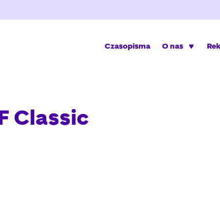
Czasopisma
O nas
Re
 Classic