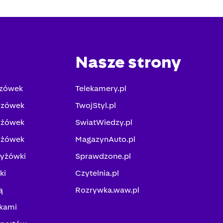
Nasze strony
yzówek
Telekamery.pl
yzówek
TwojStyl.pl
yżówek
SwiatWiedzy.pl
yżówek
MagazynAuto.pl
zyżówki
Sprawdzone.pl
ki
Czytelnia.pl
ą
Rozrywka.waw.pl
kami