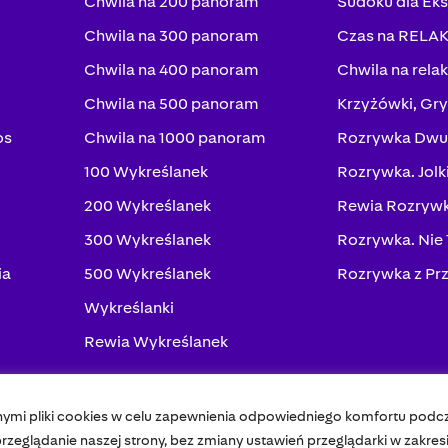
Chwila na 200 panoram
Sudoku dla Ek
Chwila na 300 panoram
Czas na RELA
Chwila na 400 panoram
Chwila na rela
Chwila na 500 panoram
Krzyżówki, Gry
os
Chwila na 1000 panoram
Rozrywka Dwu
100 Wykreślanek
Rozrywka. Jolk
200 Wykreślanek
Rewia Rozrywk
300 Wykreślanek
Rozrywka. Nie
ia
500 Wykreślanek
Rozrywka z Pr
Wykreślanki
Rewia Wykreślanek
nymi pliki cookies w celu zapewnienia odpowiedniego komfortu podc
Pol
zeglądanie naszej strony, bez zmiany ustawień przeglądarki w zakres