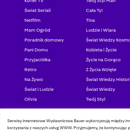
Kurier TV
Twój Styl Man
Świat Seriali
Cała Ty!
Netfilm
Tina
Mam Ogród
Ludzie i Wiara
Poradnik domowy
Świat Wiedzy Kosm
Pani Domu
Kobieta i Życie
Przyjaciółka
Życie na Gorąco
Retro
Z Życia Wzięte
Na Żywo
Świat Wiedzy Histor
Świat i Ludzie
Świat Wiedzy
Olivia
Twój Styl
Serwisy internetowe Wydawnictwa Bauer wykorzystują między in
© 2023 Bauer Media Group, All Rights Reserved.
korzystania z naszych usług WWW. Przyjmujemy, że kontynuując pr