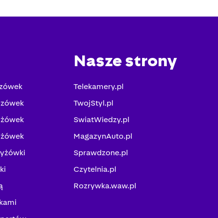
Nasze strony
yzówek
Telekamery.pl
yzówek
TwojStyl.pl
yżówek
SwiatWiedzy.pl
yżówek
MagazynAuto.pl
zyżówki
Sprawdzone.pl
ki
Czytelnia.pl
ą
Rozrywka.waw.pl
kami