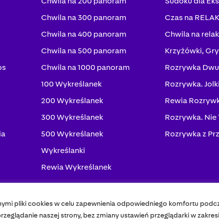
Chwila na 200 panoram
Sudoku dla Ek
Chwila na 300 panoram
Czas na RELA
Chwila na 400 panoram
Chwila na rela
Chwila na 500 panoram
Krzyżówki, Gry
os
Chwila na 1000 panoram
Rozrywka Dwu
100 Wykreślanek
Rozrywka. Jolk
200 Wykreślanek
Rewia Rozrywk
300 Wykreślanek
Rozrywka. Nie
ia
500 Wykreślanek
Rozrywka z Pr
Wykreślanki
Rewia Wykreślanek
nymi pliki cookies w celu zapewnienia odpowiedniego komfortu podc
Pol
zeglądanie naszej strony, bez zmiany ustawień przeglądarki w zakres