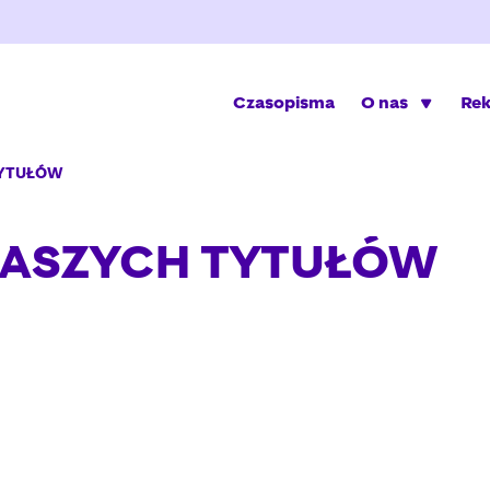
Czasopisma
O nas
Re
TYTUŁÓW
NASZYCH TYTUŁÓW