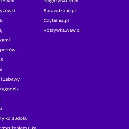
yżówek
MagazynAuto.pl
zyżówki
Sprawdzone.pl
ki
Czytelnia.pl
ą
Rozrywka.waw.pl
kami
spertów
KS
ks
 i Zabawy
tygodnik
i
i
 Tylko Sudoku
zymrużeniem Oka