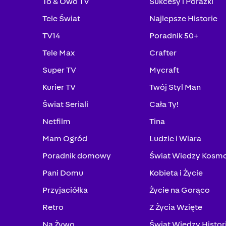
To & Owo TV
Sukcesy i Porażki
Tele Świat
Najlepsze Historie
TV14
Poradnik 50+
Tele Max
Crafter
Super TV
Mycraft
Kurier TV
Twój Styl Man
Świat Seriali
Cała Ty!
Netfilm
Tina
Mam Ogród
Ludzie i Wiara
Poradnik domowy
Świat Wiedzy Kosm
Pani Domu
Kobieta i Życie
Przyjaciółka
Życie na Gorąco
Retro
Z Życia Wzięte
Na Żywo
Świat Wiedzy Histor