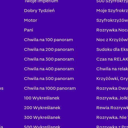
Twoje Imperium
500 Szyfrokrz
Dobry Tydzień
Moje Szyfrokr
Motor
Szyfrokrzyżów
Pani
Rozrywka Noc
Chwila na 100 panoram
Noc z Krzyżów
Chwila na 200 panoram
Sudoku dla Ek
Chwila na 300 panoram
Czas na RELA
Chwila na 400 panoram
Chwila na rela
Chwila na 500 panoram
Krzyżówki, Gry
os
Chwila na 1000 panoram
Rozrywka Dwu
100 Wykreślanek
Rozrywka. Jolk
200 Wykreślanek
Rewia Rozrywk
300 Wykreślanek
Rozrywka. Nie
ia
500 Wykreślanek
Rozrywka z Pr