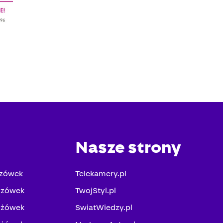
Nasze strony
yzówek
Telekamery.pl
yzówek
TwojStyl.pl
yżówek
SwiatWiedzy.pl