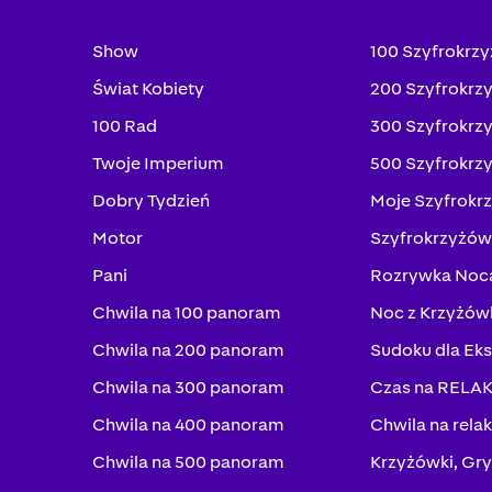
Show
100 Szyfrokrz
Świat Kobiety
200 Szyfrokrz
100 Rad
300 Szyfrokrz
Twoje Imperium
500 Szyfrokrz
Dobry Tydzień
Moje Szyfrokr
Motor
Szyfrokrzyżów
Pani
Rozrywka Noc
Chwila na 100 panoram
Noc z Krzyżów
Chwila na 200 panoram
Sudoku dla Ek
Chwila na 300 panoram
Czas na RELA
Chwila na 400 panoram
Chwila na rela
Chwila na 500 panoram
Krzyżówki, Gry