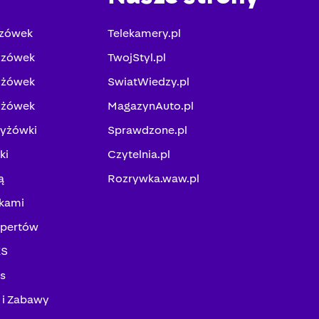
yzówek
Telekamery.pl
yzówek
TwojStyl.pl
yżówek
SwiatWiedzy.pl
yżówek
MagazynAuto.pl
zyżówki
Sprawdzone.pl
ki
Czytelnia.pl
ą
Rozrywka.waw.pl
kami
spertów
KS
ks
 i Zabawy