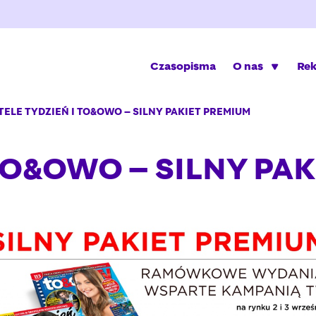
Czasopisma
O nas
Re
TELE TYDZIEŃ I TO&OWO – SILNY PAKIET PREMIUM
 TO&OWO – SILNY PA