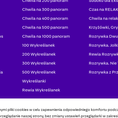
Chwila na 200 panoram
Sudoku dla Ek
Chwila na 300 panoram
Czas na RELA
Chwila na 400 panoram
Chwila na rela
Chwila na 500 panoram
Krzyżówki, Gry
os
Chwila na 1000 panoram
Rozrywka Dwu
100 Wykreślanek
Rozrywka. Jolk
200 Wykreślanek
Rewia Rozrywk
300 Wykreślanek
Rozrywka. Nie
ia
500 Wykreślanek
Rozrywka z Pr
Wykreślanki
Rewia Wykreślanek
nymi pliki cookies w celu zapewnienia odpowiedniego komfortu podc
Pol
zeglądanie naszej strony, bez zmiany ustawień przeglądarki w zakres