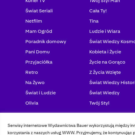
Kurier TV
Twój Styl Man
Świat Seriali
Cała Ty!
Netfilm
Tina
Mam Ogród
Ludzie i Wiara
Poradnik domowy
Świat Wiedzy Kosm
Pani Domu
Kobieta i Życie
Przyjaciółka
Życie na Gorąco
Retro
Z Życia Wzięte
Na Żywo
Świat Wiedzy Histor
Świat i Ludzie
Świat Wiedzy
Olivia
Twój Styl
Serwisy internetowe Wydawnictwa Bauer wykorzystują między in
© 2023 Bauer Media Group, All Rights Reserved.
korzystania z naszych usług WWW. Przyjmujemy, że kontynuując pr