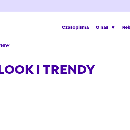
Czasopisma
O nas
Re
ENDY
LOOK I TRENDY