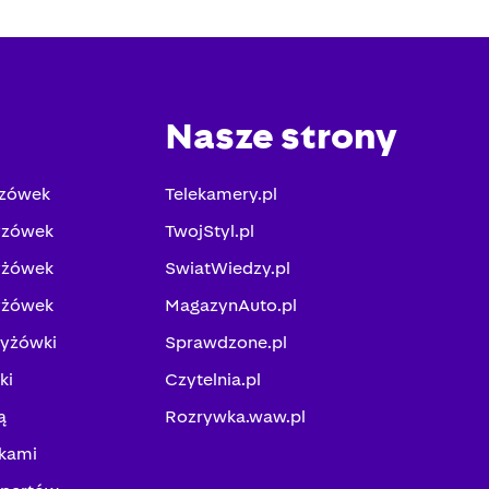
Nasze strony
yzówek
Telekamery.pl
yzówek
TwojStyl.pl
yżówek
SwiatWiedzy.pl
yżówek
MagazynAuto.pl
zyżówki
Sprawdzone.pl
ki
Czytelnia.pl
ą
Rozrywka.waw.pl
kami