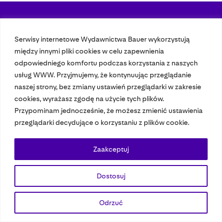
Nasze czasopisma
Serwisy internetowe Wydawnictwa Bauer wykorzystują
między innymi pliki cookies w celu zapewnienia
Nasze strony
odpowiedniego komfortu podczas korzystania z naszych
usług WWW. Przyjmujemy, że kontynuując przeglądanie
naszej strony, bez zmiany ustawień przeglądarki w zakresie
© 2023 Bauer Media Group, All Rights Reserved.
cookies, wyrażasz zgodę na użycie tych plików.
Polityka prywatności
Dane osobowe
Wydawca EMFA
Speak Up
Przypominam jednocześnie, że możesz zmienić ustawienia
przeglądarki decydujące o korzystaniu z plików cookie.
Zaakceptuj
Dostosuj
Odrzuć