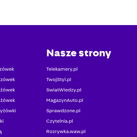
Nasze strony
yzówek
Telekamery.pl
yzówek
TwojStyl.pl
yżówek
SwiatWiedzy.pl
yżówek
MagazynAuto.pl
zyżówki
Sprawdzone.pl
ki
Czytelnia.pl
ą
Rozrywka.waw.pl