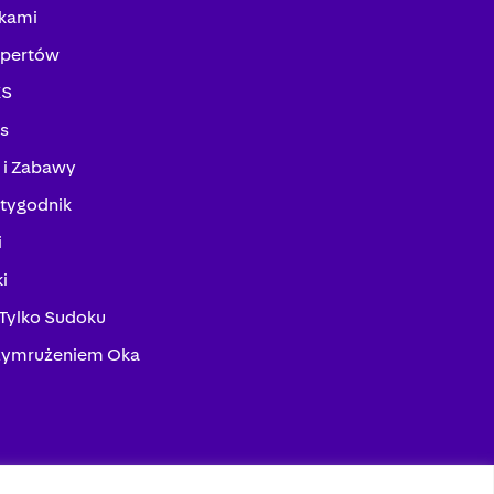
kami
spertów
KS
ks
 i Zabawy
tygodnik
i
i
 Tylko Sudoku
zymrużeniem Oka