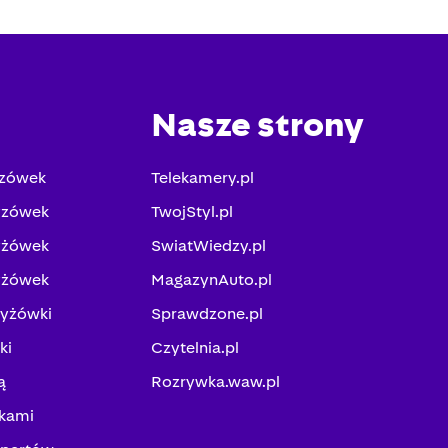
Nasze strony
yzówek
Telekamery.pl
yzówek
TwojStyl.pl
yżówek
SwiatWiedzy.pl
yżówek
MagazynAuto.pl
zyżówki
Sprawdzone.pl
ki
Czytelnia.pl
ą
Rozrywka.waw.pl
kami