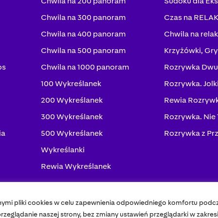
Chwila na 200 panoram
Sudoku dla Ek
Chwila na 300 panoram
Czas na RELA
Chwila na 400 panoram
Chwila na rela
Chwila na 500 panoram
Krzyżówki, Gry
os
Chwila na 1000 panoram
Rozrywka Dwu
100 Wykreślanek
Rozrywka. Jolk
200 Wykreślanek
Rewia Rozrywk
300 Wykreślanek
Rozrywka. Nie
ia
500 Wykreślanek
Rozrywka z Pr
Wykreślanki
Rewia Wykreślanek
nymi pliki cookies w celu zapewnienia odpowiedniego komfortu podc
Pol
zeglądanie naszej strony, bez zmiany ustawień przeglądarki w zakres