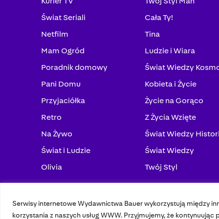
Kurier TV
Twój Styl Man
Świat Seriali
Cała Ty!
Netfilm
Tina
Mam Ogród
Ludzie i Wiara
Poradnik domowy
Świat Wiedzy Kosm
Pani Domu
Kobieta i Życie
Przyjaciółka
Życie na Gorąco
Retro
Z Życia Wzięte
Na Żywo
Świat Wiedzy Histor
Świat i Ludzie
Świat Wiedzy
Olivia
Twój Styl
Serwisy internetowe Wydawnictwa Bauer wykorzystują między in
© 2023 Bauer Media Group, All Rights Reserved.
korzystania z naszych usług WWW. Przyjmujemy, że kontynuując pr