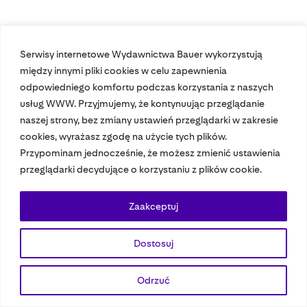
Serwisy internetowe Wydawnictwa Bauer wykorzystują
między innymi pliki cookies w celu zapewnienia
odpowiedniego komfortu podczas korzystania z naszych
usług WWW. Przyjmujemy, że kontynuując przeglądanie
Nasze czasopisma
naszej strony, bez zmiany ustawień przeglądarki w zakresie
cookies, wyrażasz zgodę na użycie tych plików.
Nasze strony
Przypominam jednocześnie, że możesz zmienić ustawienia
przeglądarki decydujące o korzystaniu z plików cookie.
© 2023 Bauer Media Group, All Rights Reserved.
Zaakceptuj
Polityka prywatności
Dane osobowe
Wydawca EMFA
Speak Up
Dostosuj
Odrzuć