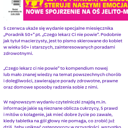
5 czerwca ukaże się wydanie specjalne miesięcznika
„Poradnik 50+” pt. „Czego lekarz Ci nie powie”. Podobnie
jak tytuł macierzysty, jest to pismo skierowane do kobiet
w wieku 50+ i starszych, zainteresowanych poradami
zdrowotnymi.
„Czego lekarz ci nie powie” to kompendium nowej
lub mało znanej wiedzy na temat powszechnych chorób
i dolegliwości, zawierające porady zdrowotne, prawne
oraz domowe sposoby radzenia sobie z nimi.
W najnowszym wydaniu czytelniczki znajdą m.in.
informacje jakie są nieznane oblicza cukrzycy, 5 prawd
i mitów o kolagenie, jak mieć dobre życie po zawale,
kiedy tabletka na gól głowy nie pomaga, co zrobić już
dziś, żeby uniknąć osteoporozy w przyszłości, wszystko,