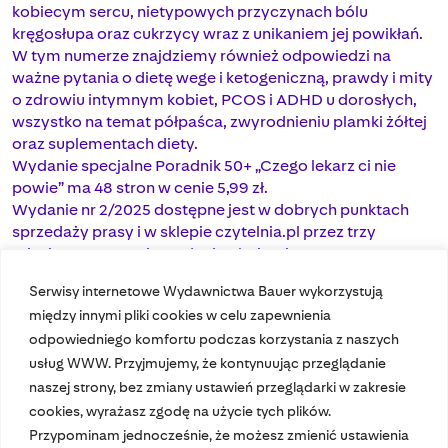
kobiecym sercu, nietypowych przyczynach bólu
kręgosłupa oraz cukrzycy wraz z unikaniem jej powikłań.
W tym numerze znajdziemy również odpowiedzi na
ważne pytania o dietę wege i ketogeniczną, prawdy i mity
o zdrowiu intymnym kobiet, PCOS i ADHD u dorosłych,
wszystko na temat półpaśca, zwyrodnieniu plamki żółtej
oraz suplementach diety.
Wydanie specjalne Poradnik 50+ „Czego lekarz ci nie
powie” ma 48 stron w cenie 5,99 zł.
Wydanie nr 2/2025 dostępne jest w dobrych punktach
sprzedaży prasy i w sklepie czytelnia.pl przez trzy
miesiące. Promocja wydania obejmuje magazyny
Wydawnictwa Bauer.
Serwisy internetowe Wydawnictwa Bauer wykorzystują
między innymi pliki cookies w celu zapewnienia
odpowiedniego komfortu podczas korzystania z naszych
usług WWW. Przyjmujemy, że kontynuując przeglądanie
naszej strony, bez zmiany ustawień przeglądarki w zakresie
cookies, wyrażasz zgodę na użycie tych plików.
Przypominam jednocześnie, że możesz zmienić ustawienia
Nasze czasopisma