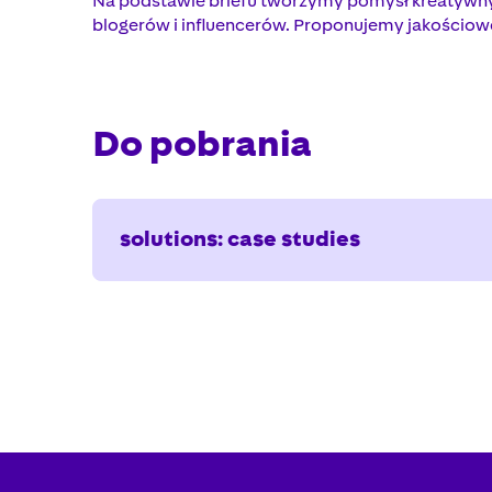
Na podstawie briefu tworzymy pomysł kreatywny,
blogerów i influencerów. Proponujemy jakościowe
Do pobrania
solutions: case studies