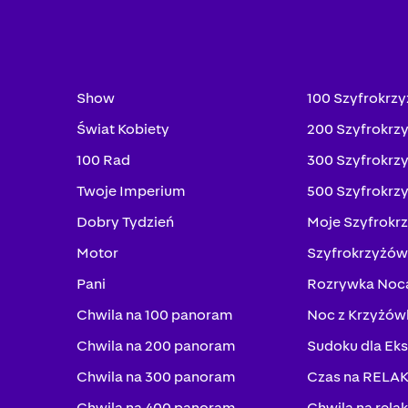
Show
100 Szyfrokrz
Świat Kobiety
200 Szyfrokrz
100 Rad
300 Szyfrokrz
Twoje Imperium
500 Szyfrokrz
Dobry Tydzień
Moje Szyfrokr
Motor
Szyfrokrzyżów
Pani
Rozrywka Noc
Chwila na 100 panoram
Noc z Krzyżów
Chwila na 200 panoram
Sudoku dla Ek
Chwila na 300 panoram
Czas na RELA
Chwila na 400 panoram
Chwila na rela