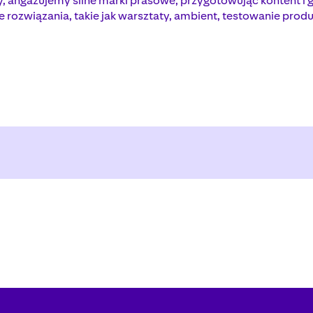
 angażujemy silne marki prasowe, przygotowując kontent i g
 rozwiązania, takie jak warsztaty, ambient, testowanie prod