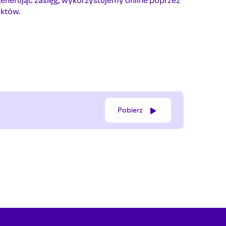
enerując zasięg, wykorzystujemy online poprzez
uktów.
Pobierz