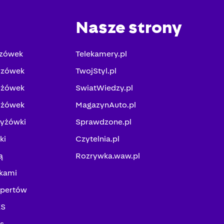
Nasze strony
yzówek
Telekamery.pl
yzówek
TwojStyl.pl
yżówek
SwiatWiedzy.pl
yżówek
MagazynAuto.pl
zyżówki
Sprawdzone.pl
ki
Czytelnia.pl
ą
Rozrywka.waw.pl
kami
spertów
KS
ks