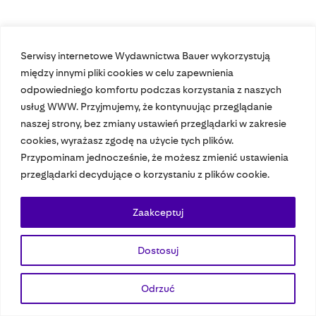
Serwisy internetowe Wydawnictwa Bauer wykorzystują
Nasze czasopisma
między innymi pliki cookies w celu zapewnienia
odpowiedniego komfortu podczas korzystania z naszych
Nasze strony
usług WWW. Przyjmujemy, że kontynuując przeglądanie
naszej strony, bez zmiany ustawień przeglądarki w zakresie
cookies, wyrażasz zgodę na użycie tych plików.
Przypominam jednocześnie, że możesz zmienić ustawienia
© 2023 Bauer Media Group, All Rights Reserved.
przeglądarki decydujące o korzystaniu z plików cookie.
Polityka prywatności
Dane osobowe
Wydawca EMFA
Speak Up
Zaakceptuj
Dostosuj
Odrzuć