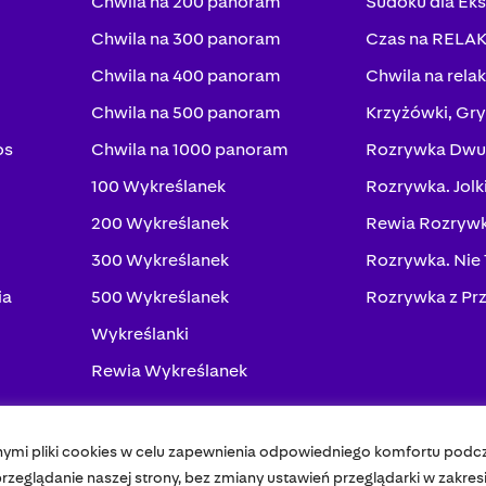
Chwila na 200 panoram
Sudoku dla Ek
Chwila na 300 panoram
Czas na RELA
Chwila na 400 panoram
Chwila na rela
Chwila na 500 panoram
Krzyżówki, Gry
os
Chwila na 1000 panoram
Rozrywka Dwu
100 Wykreślanek
Rozrywka. Jolk
200 Wykreślanek
Rewia Rozrywk
300 Wykreślanek
Rozrywka. Nie
ia
500 Wykreślanek
Rozrywka z Pr
Wykreślanki
Rewia Wykreślanek
nymi pliki cookies w celu zapewnienia odpowiedniego komfortu podc
Pol
zeglądanie naszej strony, bez zmiany ustawień przeglądarki w zakres