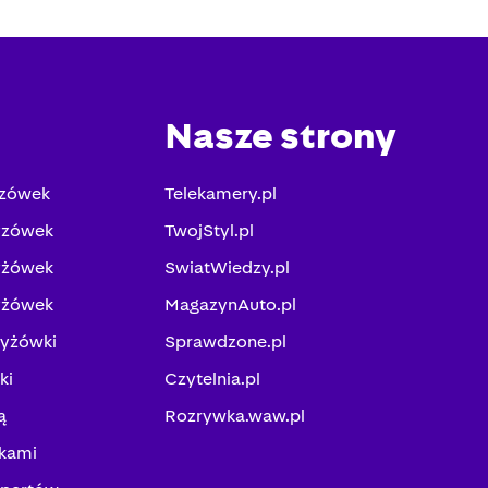
Nasze strony
yzówek
Telekamery.pl
yzówek
TwojStyl.pl
yżówek
SwiatWiedzy.pl
yżówek
MagazynAuto.pl
zyżówki
Sprawdzone.pl
ki
Czytelnia.pl
ą
Rozrywka.waw.pl
kami