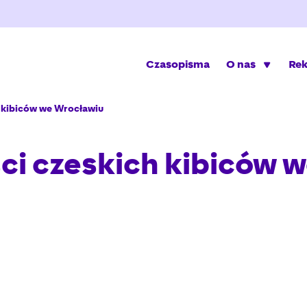
Czasopisma
O nas
Re
kibiców we Wrocławiu
 czeskich kibiców w