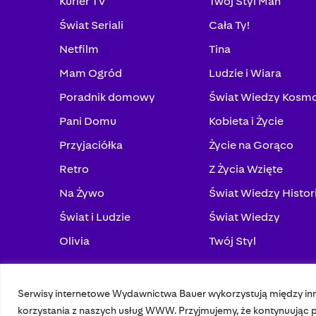
Kurier TV
Twój Styl Man
Świat Seriali
Cała Ty!
Netfilm
Tina
Mam Ogród
Ludzie i Wiara
Poradnik domowy
Świat Wiedzy Kosm
Pani Domu
Kobieta i Życie
Przyjaciółka
Życie na Gorąco
Retro
Z Życia Wzięte
Na Żywo
Świat Wiedzy Histor
Świat i Ludzie
Świat Wiedzy
Olivia
Twój Styl
Serwisy internetowe Wydawnictwa Bauer wykorzystują między in
© 2023 Bauer Media Group, All Rights Reserved.
korzystania z naszych usług WWW. Przyjmujemy, że kontynuując pr