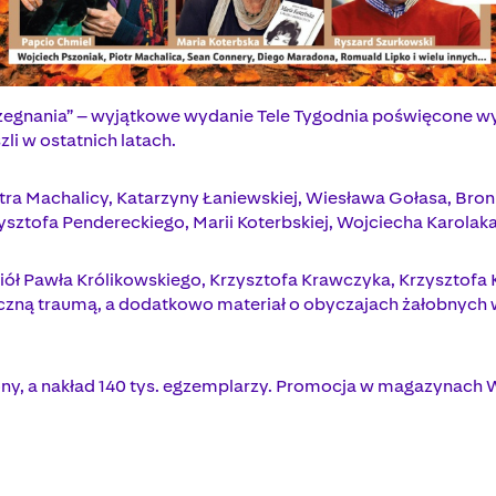
 Pożegnania” – wyjątkowe wydanie Tele Tygodnia poświęcone w
i w ostatnich latach.
tra Machalicy, Katarzyny Łaniewskiej, Wiesława Gołasa, Broni
ztofa Pendereckiego, Marii Koterbskiej, Wojciecha Karolaka
iół Pawła Królikowskiego, Krzysztofa Krawczyka, Krzyszto
miczną traumą, a dodatkowo materiał o obyczajach żałobnych w
rony, a nakład 140 tys. egzemplarzy. Promocja w magazynach