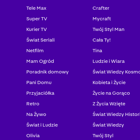
Tele Max
Crafter
Super TV
Mycraft
Kurier TV
Twój Styl Man
Świat Seriali
Cała Ty!
Netfilm
Tina
Mam Ogród
Ludzie i Wiara
Poradnik domowy
Świat Wiedzy Kosm
Pani Domu
Kobieta i Życie
Przyjaciółka
Życie na Gorąco
Retro
Z Życia Wzięte
Na Żywo
Świat Wiedzy Histor
Świat i Ludzie
Świat Wiedzy
Olivia
Twój Styl