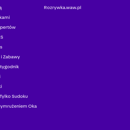
ą
Rozrywka.waw.pl
kami
spertów
KS
ks
 i Zabawy
tygodnik
i
i
 Tylko Sudoku
zymrużeniem Oka