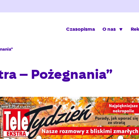
Czasopisma
O nas
Re
gnania”
tra – Pożegnania”