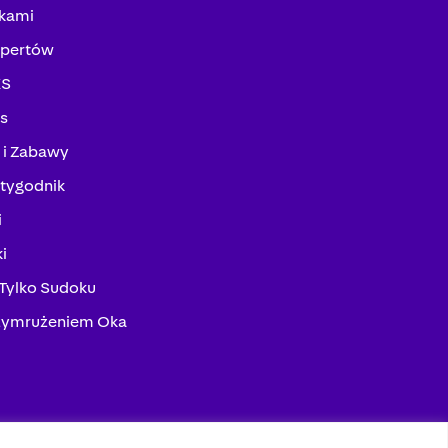
kami
spertów
KS
ks
 i Zabawy
tygodnik
i
i
 Tylko Sudoku
zymrużeniem Oka