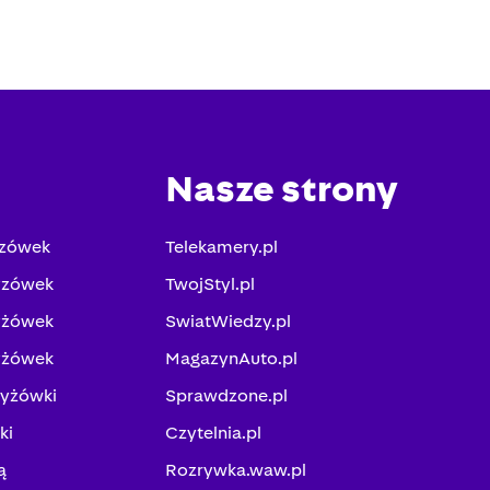
Nasze strony
yzówek
Telekamery.pl
yzówek
TwojStyl.pl
yżówek
SwiatWiedzy.pl
yżówek
MagazynAuto.pl
zyżówki
Sprawdzone.pl
ki
Czytelnia.pl
ą
Rozrywka.waw.pl