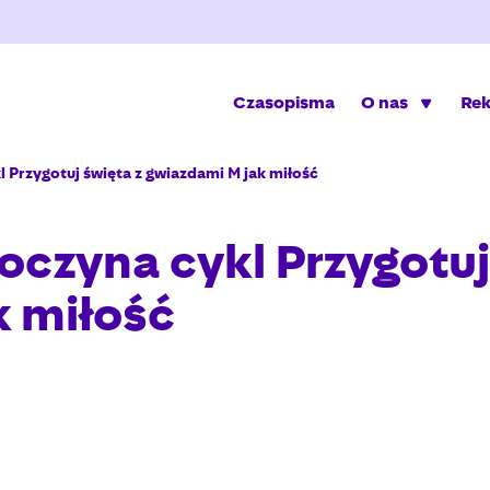
Czasopisma
O nas
Re
l Przygotuj święta z gwiazdami M jak miłość
oczyna cykl Przygotuj
k miłość