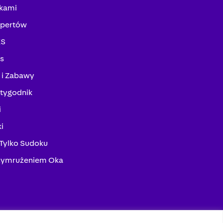
kami
spertów
KS
ks
 i Zabawy
tygodnik
i
i
 Tylko Sudoku
zymrużeniem Oka