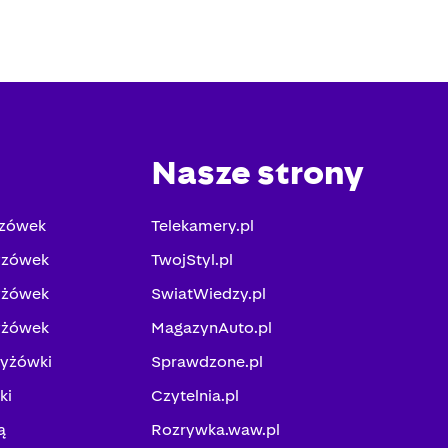
Nasze strony
yzówek
Telekamery.pl
yzówek
TwojStyl.pl
yżówek
SwiatWiedzy.pl
yżówek
MagazynAuto.pl
zyżówki
Sprawdzone.pl
ki
Czytelnia.pl
ą
Rozrywka.waw.pl