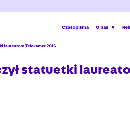
Czasopisma
O nas
Re
tki laureatom Telekamer 2016
czył statuetki laurea