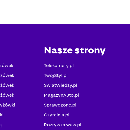
Nasze strony
yzówek
Telekamery.pl
yzówek
TwojStyl.pl
yżówek
SwiatWiedzy.pl
yżówek
MagazynAuto.pl
zyżówki
Sprawdzone.pl
ki
Czytelnia.pl
ą
Rozrywka.waw.pl