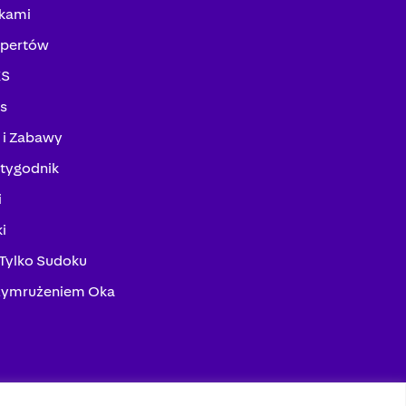
kami
spertów
KS
ks
 i Zabawy
tygodnik
i
i
 Tylko Sudoku
zymrużeniem Oka