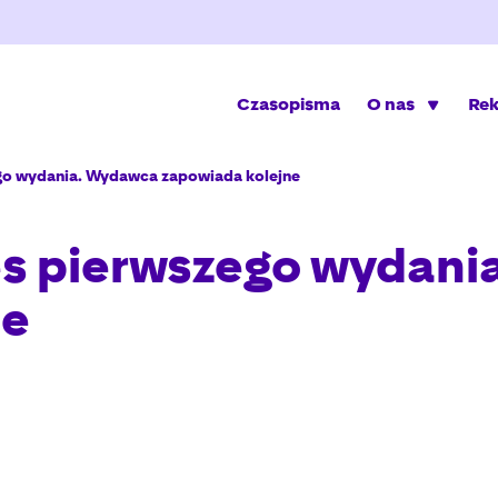
Czasopisma
O nas
Re
go wydania. Wydawca zapowiada kolejne
s pierwszego wydani
ne