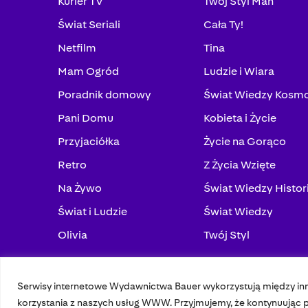
Kurier TV
Twój Styl Man
Świat Seriali
Cała Ty!
Netfilm
Tina
Mam Ogród
Ludzie i Wiara
Poradnik domowy
Świat Wiedzy Kosm
Pani Domu
Kobieta i Życie
Przyjaciółka
Życie na Gorąco
Retro
Z Życia Wzięte
Na Żywo
Świat Wiedzy Histor
Świat i Ludzie
Świat Wiedzy
Olivia
Twój Styl
Serwisy internetowe Wydawnictwa Bauer wykorzystują między in
© 2023 Bauer Media Group, All Rights Reserved.
korzystania z naszych usług WWW. Przyjmujemy, że kontynuując pr