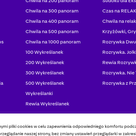
Chwila na 200 panoram
Sudoku dla Ek
Chwila na 300 panoram
Czas na RELA
Chwila na 400 panoram
Chwila na rela
Chwila na 500 panoram
Krzyżówki, Gry
os
Chwila na 1000 panoram
Rozrywka Dwu
100 Wykreślanek
Rozrywka. Jolk
200 Wykreślanek
Rewia Rozrywk
300 Wykreślanek
Rozrywka. Nie
ia
500 Wykreślanek
Rozrywka z Pr
Wykreślanki
Rewia Wykreślanek
nymi pliki cookies w celu zapewnienia odpowiedniego komfortu podc
Pol
zeglądanie naszej strony, bez zmiany ustawień przeglądarki w zakres