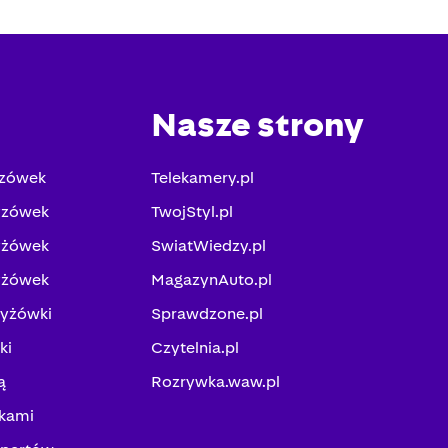
Nasze strony
yzówek
Telekamery.pl
yzówek
TwojStyl.pl
yżówek
SwiatWiedzy.pl
yżówek
MagazynAuto.pl
zyżówki
Sprawdzone.pl
ki
Czytelnia.pl
ą
Rozrywka.waw.pl
kami