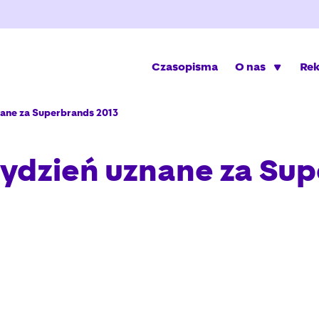
Czasopisma
O nas
Re
nane za Superbrands 2013
 Tydzień uznane za Su