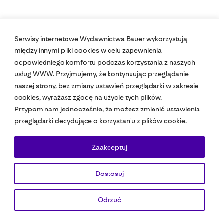
Serwisy internetowe Wydawnictwa Bauer wykorzystują
Nasze czasopisma
między innymi pliki cookies w celu zapewnienia
odpowiedniego komfortu podczas korzystania z naszych
Nasze strony
usług WWW. Przyjmujemy, że kontynuując przeglądanie
naszej strony, bez zmiany ustawień przeglądarki w zakresie
cookies, wyrażasz zgodę na użycie tych plików.
Przypominam jednocześnie, że możesz zmienić ustawienia
© 2023 Bauer Media Group, All Rights Reserved.
przeglądarki decydujące o korzystaniu z plików cookie.
Polityka prywatności
Dane osobowe
Wydawca EMFA
Speak Up
Zaakceptuj
Dostosuj
Odrzuć