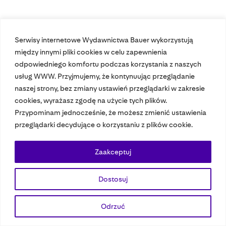
Serwisy internetowe Wydawnictwa Bauer wykorzystują
Nasze czasopisma
między innymi pliki cookies w celu zapewnienia
odpowiedniego komfortu podczas korzystania z naszych
Nasze strony
usług WWW. Przyjmujemy, że kontynuując przeglądanie
naszej strony, bez zmiany ustawień przeglądarki w zakresie
cookies, wyrażasz zgodę na użycie tych plików.
Przypominam jednocześnie, że możesz zmienić ustawienia
© 2023 Bauer Media Group, All Rights Reserved.
przeglądarki decydujące o korzystaniu z plików cookie.
Polityka prywatności
Dane osobowe
Wydawca EMFA
Speak Up
Zaakceptuj
Dostosuj
Odrzuć