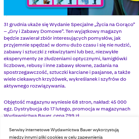
31 grudnia ukaże się Wydanie Specjalne „Życia na Gorąco”
– „Gry i Zabawy Domowe”. Ten wyjątkowy magazyn
będzie zawierał zbiór interesujących pomysłów, jak
przyjemnie spędzać w domu dużo czasu i się nie nudzić,
zabawy i sztuczki z rekwizytami lub bez, niezwykłe
eksperymenty ze złudzeniami optycznymi, łamigłówki
liczbowe, rebusy i inne zabawy słowne, zadania na
spostrzegawczość, sztuczki karciane i pasjanse, a także
wiele ciekawych krzyżówek, wykreślanek i szyfrów do
aktywnego rozwiązywania.
Objętość magazynu wyniesie 68 stron, nakład: 45 000
egz. Dystrybucja do 17 lutego, promocja w magazynach
Wydawnictwa Bauer, cena 7,99 zł.
Serwisy internetowe Wydawnictwa Bauer wykorzystują
między innymi pliki cookies w celu zapewnienia