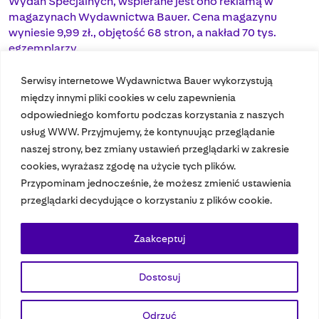
Wydań Specjalnych, wspierane jest ono reklamą w
magazynach Wydawnictwa Bauer. Cena magazynu
wyniesie 9,99 zł., objętość 68 stron, a nakład 70 tys.
egzemplarzy.
Serwisy internetowe Wydawnictwa Bauer wykorzystują
między innymi pliki cookies w celu zapewnienia
odpowiedniego komfortu podczas korzystania z naszych
usług WWW. Przyjmujemy, że kontynuując przeglądanie
naszej strony, bez zmiany ustawień przeglądarki w zakresie
cookies, wyrażasz zgodę na użycie tych plików.
Przypominam jednocześnie, że możesz zmienić ustawienia
Nasze czasopisma
przeglądarki decydujące o korzystaniu z plików cookie.
Nasze strony
Zaakceptuj
Dostosuj
© 2023 Bauer Media Group, All Rights Reserved.
Polityka prywatności
Dane osobowe
Wydawca EMFA
Speak Up
Odrzuć