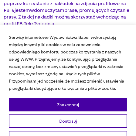
poprzez korzystanie z nakładek na zdjęcia profilowe na
FB
#jestemwdomuczytamprase
, promujących czytanie
prasy. Z takiej nakładki można skorzystać wchodząc na
profil FB Tele Tygodnia.
Serwisy internetowe Wydawnictwa Bauer wykorzystują
między innymi pliki cookies w celu zapewnienia
odpowiedniego komfortu podczas korzystania z naszych
usług WWW. Przyjmujemy, że kontynuując przeglądanie
naszej strony, bez zmiany ustawień przeglądarki w zakresie
cookies, wyrażasz zgodę na użycie tych plików.
Przypominam jednocześnie, że możesz zmienić ustawienia
Nasze czasopisma
przeglądarki decydujące o korzystaniu z plików cookie.
Nasze strony
Zaakceptuj
Dostosuj
© 2023 Bauer Media Group, All Rights Reserved.
Polityka prywatności
Dane osobowe
Wydawca EMFA
Speak Up