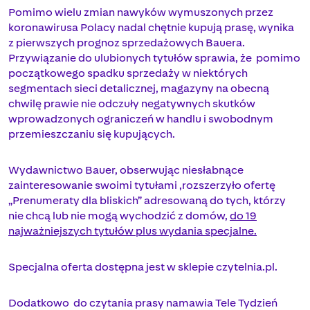
Pomimo wielu zmian nawyków wymuszonych przez
koronawirusa Polacy nadal chętnie kupują prasę, wynika
z pierwszych prognoz sprzedażowych Bauera.
Przywiązanie do ulubionych tytułów sprawia, że pomimo
początkowego spadku sprzedaży w niektórych
segmentach sieci detalicznej, magazyny na obecną
chwilę prawie nie odczuły negatywnych skutków
wprowadzonych ograniczeń w handlu i swobodnym
przemieszczaniu się kupujących.
Wydawnictwo Bauer, obserwując niesłabnące
zainteresowanie swoimi tytułami ,rozszerzyło ofertę
„Prenumeraty dla bliskich” adresowaną do tych, którzy
nie chcą lub nie mogą wychodzić z domów,
do 19
najważniejszych tytułów plus wydania specjalne.
Specjalna oferta dostępna jest w sklepie czytelnia.pl.
Dodatkowo do czytania prasy namawia Tele Tydzień